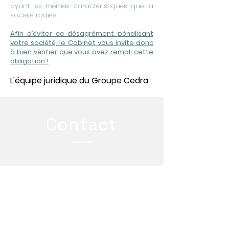
ayant les mêmes caractéristiques que la
société radiée.
Afin d’éviter ce désagrément pénalisant
votre société, le Cabinet vous invite donc
à bien vérifier que vous avez rempli cette
obligation !
L'équipe juridique du Groupe Cedra
Contact
Groupe CEDRA
15 Allée Turcat Mery
13008
MARSEILLE
, France