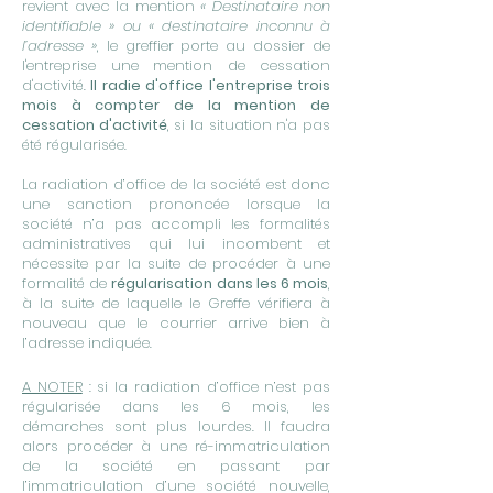
revient avec la mention
« Destinataire non
identifiable » ou « destinataire inconnu à
l’adresse »
, le greffier porte au dossier de
l'entreprise une mention de cessation
d'activité.
Il radie d'office l'entreprise trois
mois à compter de la mention de
cessation d'activité
, si la situation n'a pas
été régularisée.
La radiation d’office de la société est donc
une sanction prononcée lorsque la
société n’a pas accompli les formalités
administratives qui lui incombent et
nécessite par la suite de procéder à une
formalité de
régularisation dans les 6 mois
,
à la suite de laquelle le Greffe vérifiera à
nouveau que le courrier arrive bien à
l’adresse indiquée.
A NOTER
: si la radiation d’office n’est pas
régularisée dans les 6 mois, les
démarches sont plus lourdes. Il faudra
alors procéder à une ré-immatriculation
de la société en passant par
l’immatriculation d’une société nouvelle,